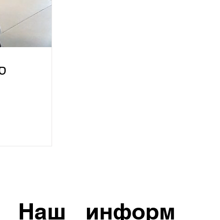
סד
Наш
информ