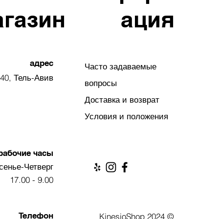
агазин
ация
адрес
Часто задаваемые
40, Тель-Авив
вопросы
Доставка и возврат
Условия и положения
рабочие часы
сенье-Четверг
9.00 - 17.00
Телефон
© 2024 KinesioShop