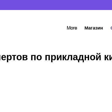
More
Магазин
пертов по прикладной к