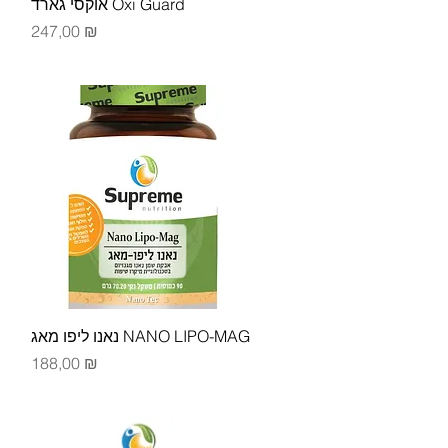
Быстрый просмотр
אוקסי גארד Oxi Guard
Цена
247,00 ₪
Быстрый просмотр
נאנו ליפו מאג NANO LIPO-MAG
Цена
188,00 ₪