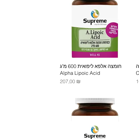
Быстрый просмотр
ה
חומצה אלפא ליפואית 600 מ"ג
Alpha Lipoic Acid
C
Цена
Ц
207,00 ₪
1