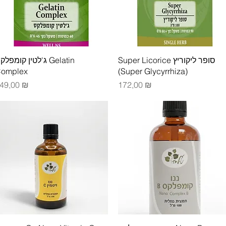
Быстрый просмотр
Быстрый просмотр
Super Licorice סופר ליקוריץ
ג'לטין קומפל Gelatin
omplex
(Super Glycyrrhiza)
ена
Цена
49,00 ₪
172,00 ₪