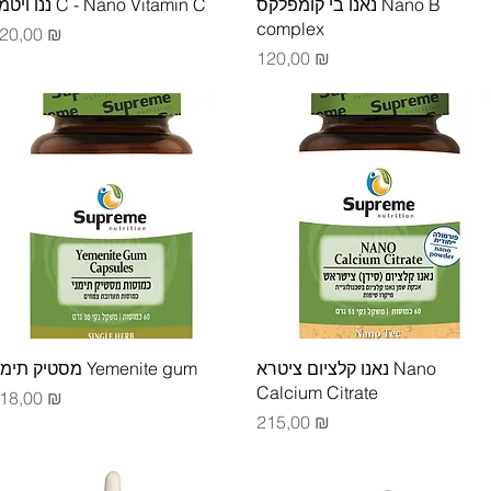
Быстрый просмотр
Быстрый просмотр
נאנו בי קומפלקס Nano B
ננו ויטמין C‏ - Nano Vitamin C
complex
ена
20,00 ₪
Цена
120,00 ₪
Быстрый просмотр
Быстрый просмотр
נאנו קלציום ציטרא Nano
מסטיק תימני Yemenite gum
Calcium Citrate
ена
18,00 ₪
Цена
215,00 ₪