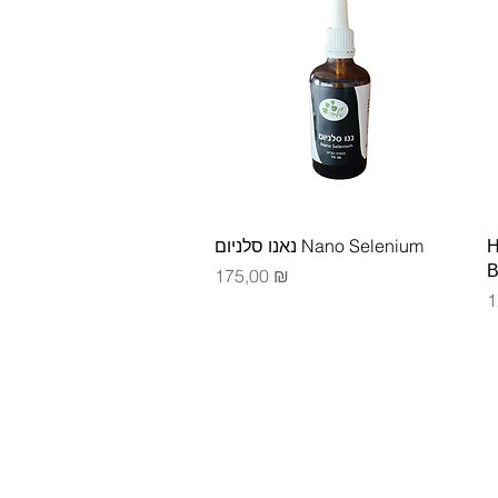
Быстрый просмотр
נאנו סלניום Nano Selenium
Н
В
Цена
175,00 ₪
Ц
1