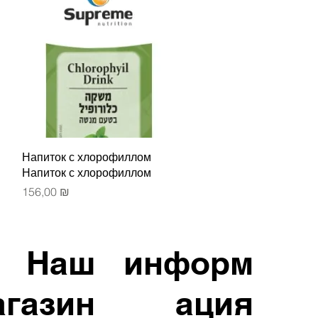
Быстрый просмотр
Напиток с хлорофиллом
Напиток с хлорофиллом
Цена
156,00 ₪
Наш
информ
агазин
ация