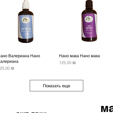
Быстрый просмотр
Быстрый просмотр
ано Валериана Нано
Нано мака Нано мака
алериана
Цена
125,00 ₪
ена
25,00 ₪
Показать еще
м