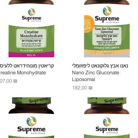
Быстрый просмотр
Быстрый просмотр
נאנו אבץ גלוקונאט ליפוזומלי
קריאטין מונוהידראט ללעיס
reatine Monohydrate
Nano Zinc Gluconate
Liposomal
ена
07,00 ₪
Цена
182,00 ₪