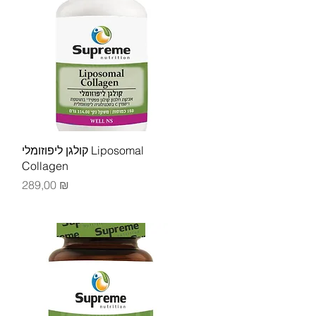
Быстрый просмотр
קולגן ליפוזומלי Liposomal
Collagen
Цена
289,00 ₪