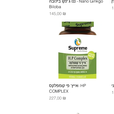
Быстрый просмотр
​ננו ג'ינקו בילובה - Nano Ginkgo
Biloba
Ц
1
Цена
145,00 ₪
Быстрый просмотр
אייץ' פי קומפלקס- HP
COMPLEX
Ц
1
Цена
227,00 ₪