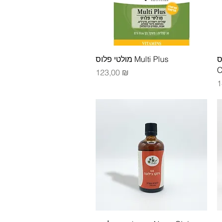
Быстрый просмотр
קס
מולטי פלוס Multi Plus
C
Цена
123,00 ₪
Ц
1