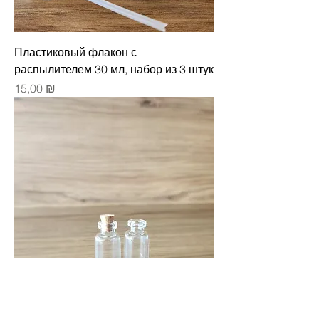
Пластиковый флакон с
распылителем 30 мл, набор из 3 штук
Цена
15,00 ₪
Стеклянные флаконы по 5 мл с