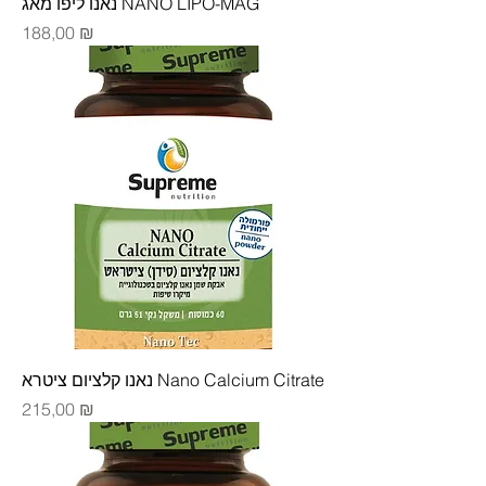
נאנו ליפו מאג NANO LIPO-MAG
Цена
188,00 ₪
נאנו קלציום ציטרא Nano Calcium Citrate
Цена
215,00 ₪