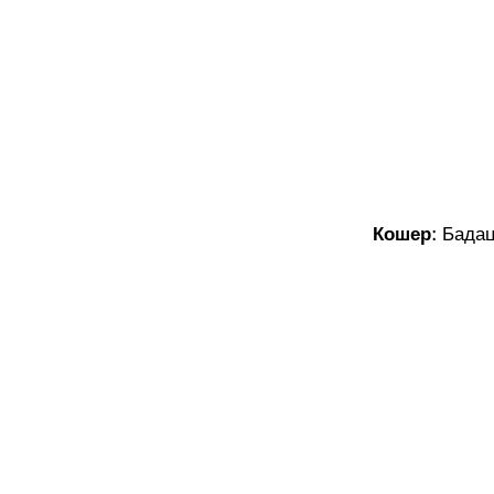
Кошер:
Бадац