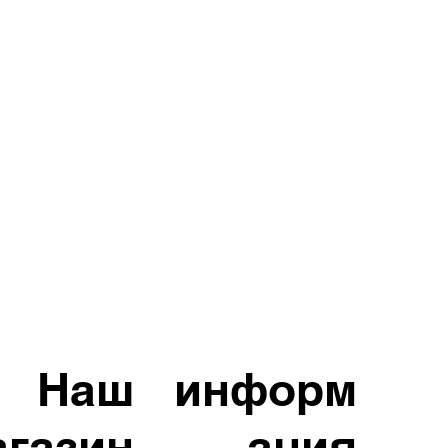
Наш
информ
агазин
ация