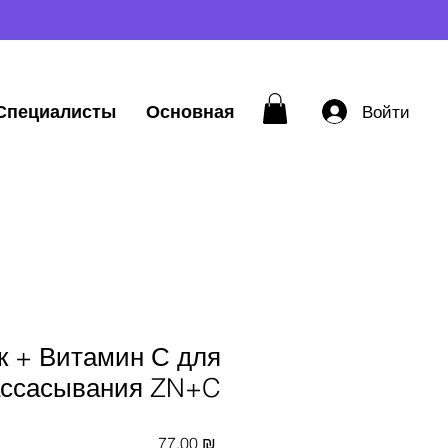
Специалисты
Основная
Войти
к + Витамин С для
ассасывания ZN+C
Цена
77,00 ₪