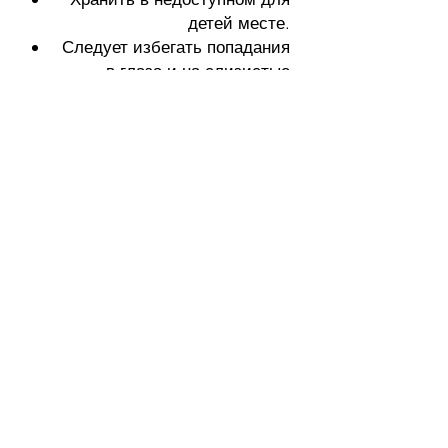
детей месте.
Следует избегать попадания
в глаза и на слизистые
оболочки.
יצירת קשר
 לכל שאלה או יעוץ 
צרו קשר איתנו
שם פרטי
*
שם משפחה