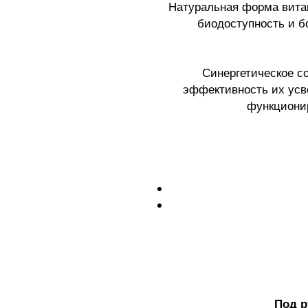
Натуральная форма вита
биодоступность и б
Синергетическое с
эффективность их усв
функциони
Под р