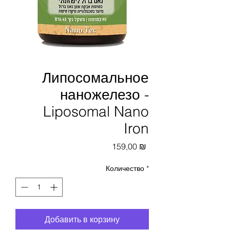
Липосомальное
наножелезо -
Liposomal Nano
Iron
Цена
159,00 ₪
Количество
*
Добавить в корзину