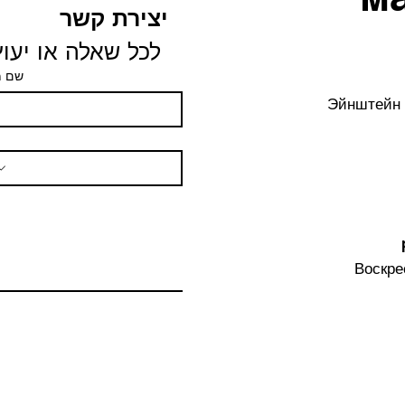
составом, состоящ
יצירת קשר
котор
успокаивающи
לכל שאלה או יעוץ 
Сибирская пихта о
שם 
эффектом при н
идеальным эфирны
Эйнштейн 
расслабля
способст
одновременн
Воскре