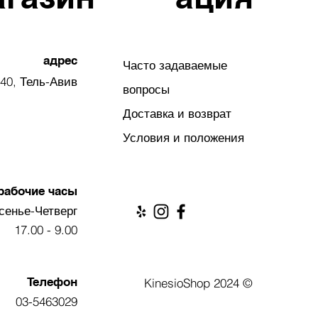
им в основном из борнилацетата,
ый и обеспечивает большую часть
х свойств этого эфирного масла.
бладает сильным успокаивающим
адрес
анесении на кожу, что делает её
Часто задаваемые
м маслом для успокаивающего и
40, Тель-Авив
вопросы
ющего массажа. Сибирская пихта
вует ощущению лёгкого дыхания,
Доставка и возврат
о успокаивая эмоции и оказывая
стабилизирующий эффект.
Условия и положения
Описание аромата
Зеленый, древесный, свежий
Часть растения
рабочие часы
Игла/стержень
сенье-Четверг
Основные компоненты
Борнилацетат
9.00 - 17.00
Телефон
© 2024 KinesioShop
03-5463029