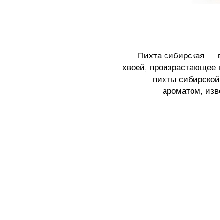
Пихта сибирская — в
хвоей, произрастающее 
пихты сибирско
ароматом, из