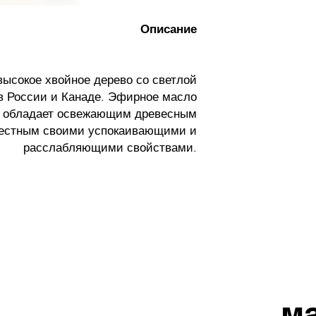
Для наружного при
Описание
5 капель 
разведите 5 капель 
разведите 1 к
ысокое хвойное дерево со светлой
в России и Канаде. Эфирное масло
Возможна кож
недоступном для 
й обладает освежающим древесным
кормите грудью 
вестным своими успокаивающими и
врача, пр
расслабляющими свойствами.
применением п
глаза, внутренне
Данный продукт не
лечения
м
Сибирская пихта 