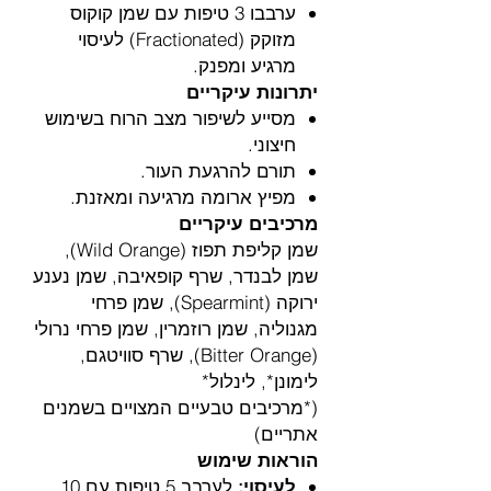
ערבבו 3 טיפות עם שמן קוקוס
מזוקק (Fractionated) לעיסוי
מרגיע ומפנק.
יתרונות עיקריים
מסייע לשיפור מצב הרוח בשימוש
חיצוני.
תורם להרגעת העור.
מפיץ ארומה מרגיעה ומאזנת.
מרכיבים עיקריים
שמן קליפת תפוז (Wild Orange),
שמן לבנדר, שרף קופאיבה, שמן נענע
ירוקה (Spearmint), שמן פרחי
מגנוליה, שמן רוזמרין, שמן פרחי נרולי
(Bitter Orange), שרף סוויטגם,
לימונן*, לינלול*
(*מרכיבים טבעיים המצויים בשמנים
אתריים)
הוראות שימוש
לעיסוי:
לערבב 5 טיפות עם 10