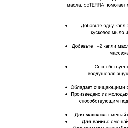
масла, doTERRA помогает 
Добавьте одну капл
кусковое мыло 
Добавьте 1–2 капли мас
массажа
Способствует 
воодушевляющую 
Обладает очищающими св
Произведено из молодых
способствующим подд
Для массажа:
смешайте
Для ванны:
смешайт