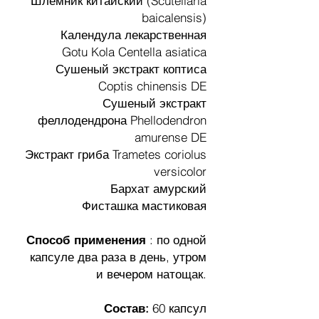
Шлемник китайский (Scutellaria
baicalensis)
Календула лекарственная
Gotu Kola Centella asiatica
Сушеный экстракт коптиса
Coptis chinensis DE
Сушеный экстракт
феллодендрона Phellodendron
amurense DE
Экстракт гриба Trametes coriolus
versicolor
Бархат амурский
Фисташка мастиковая
Способ применения
: по одной
капсуле два раза в день, утром
и вечером натощак.
Состав:
60 капсул