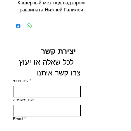
Кошерный мех под надзором
раввината Нижней Галилеи.
יצירת קשר
 לכל שאלה או יעוץ 
צרו קשר איתנו
שם פרטי
*
שם משפחה
Email
*