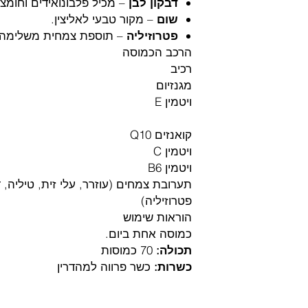
דבקון לבן
– מכיל פלבונואידים וחומצות
שום
– מקור טבעי לאליצין.
פטרוזיליה
– תוספת צמחית משלימה 
הרכב הכמוסה
רכיב
מגנזיום
ויטמין E
קואנזים Q10
ויטמין C
ויטמין B6
תערובת צמחים (עוזרר, עלי זית, טיליה, ד
פטרוזיליה)
הוראות שימוש
כמוסה אחת ביום.
תכולה:
70 כמוסות
כשרות:
כשר פרווה למהדרין