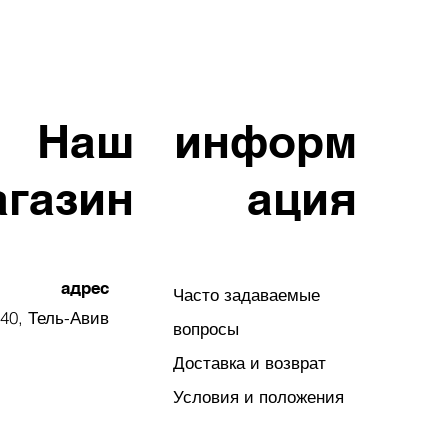
Наш
информ
агазин
ация
адрес
Часто задаваемые
40, Тель-Авив
вопросы
Доставка и возврат
Условия и положения