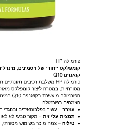
פורמולה HP
קומפלקס ייחודי של ויטמינים, מינרל
קואנזים Q10
פורמולה HP משלבת רכיבים תזונתי
מסורתיות, במטרה ליצור קומפלקס מאוזן ו
הפורמולה מועשרת בקואנזים Q10 במינון של 60 מ״ג לכמוסה.
הצמחים בפורמולה
עוזרר
– עשיר בפלבונואידים ובנוגדי ח
תמצית עלי זית
– מקור טבעי לאולאורו
טיליה
– צמח מוכר בשימוש מסורתי, מכ