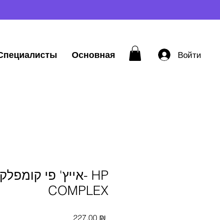
Специалисты
Основная
Войти
אייץ' פי קומפלקס- P
COMPLEX
Цена
227,00 ₪