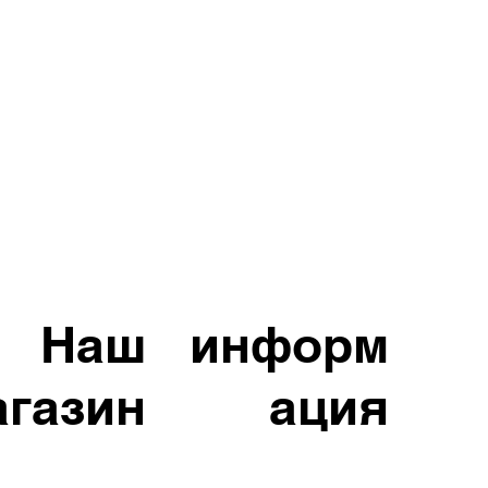
Наш
информ
агазин
ация