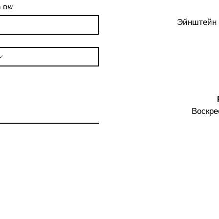
שם 
Эйнштейн 
Воскре