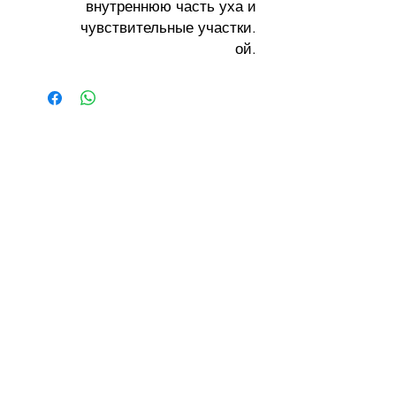
внутреннюю часть уха и
чувствительные участки.
ой.
יצירת קשר
 לכל שאלה או יעוץ 
צרו קשר איתנו
שם פרטי
*
שם משפחה
Email
*