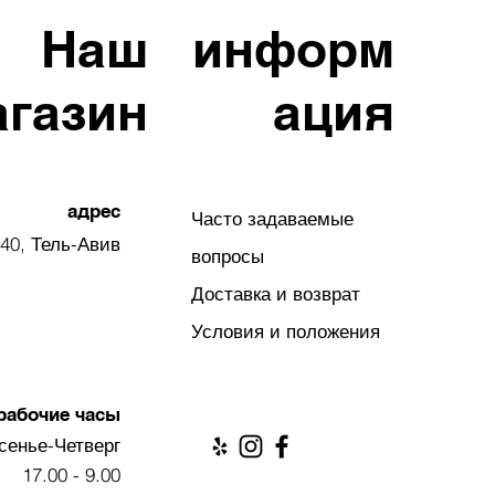
Наш
информ
агазин
ация
адрес
Часто задаваемые
40, Тель-Авив
вопросы
Доставка и возврат
Условия и положения
рабочие часы
сенье-Четверг
9.00 - 17.00