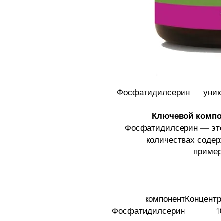
Фосфатидилсерин — уника
Ключевой компон
Фосфатидилсерин — эт
количествах содер
пример
компонент
Концент
Фосфатидилсерин
1