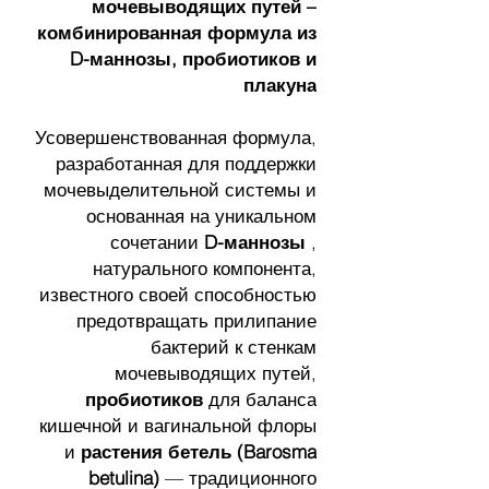
мочевыводящих путей –
комбинированная формула из
D-маннозы, пробиотиков и
плакуна
Усовершенствованная формула,
разработанная для поддержки
мочевыделительной системы и
основанная на уникальном
сочетании
D-маннозы
,
натурального компонента,
известного своей способностью
предотвращать прилипание
бактерий к стенкам
мочевыводящих путей,
пробиотиков
для баланса
кишечной и вагинальной флоры
и
растения бетель (Barosma
betulina)
— традиционного