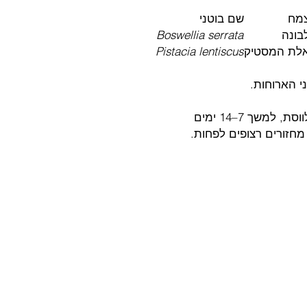
מח
שם בוטני
בונה
Boswellia serrata
לת המסטיק
Pistacia lentiscus
ניתן להתחיל מהיום הראשון או השלישי לווסת, למשך 7–14 ימים
חזורים רצופים לפחות.