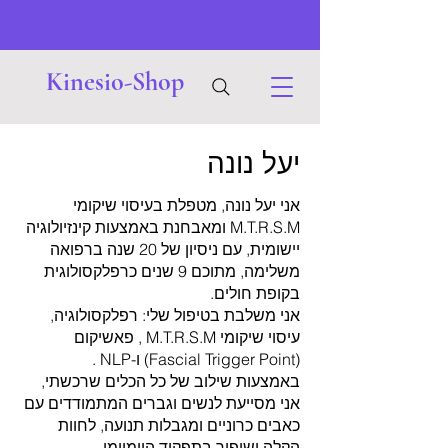
Kinesio-Shop
יעל נונה
אני יעל נונה, מטפלת בעיסוי שיקומי
M.T.R.S.M ומאבחנת באמצעות קינזיולוגיה
יישומית, עם ניסיון של 20 שנה ברפואה
משלימה, מתוכם 9 שנים כרפלקסולוגית
בקופת חולים.
אני משלבת בטיפול שלי: רפלקסולוגיה,
עיסוי שיקומי M.T.R.S.M , פאשיקום
(Fascial Trigger Point) ו-NLP .
באמצעות שילוב של כל הכלים שרכשתי,
אני מסייעת לנשים וגברים המתמודדים עם
כאבים כרוניים ומגבלות תנועה, לחוות
הקלה ושיפור בתפקוד היומיומי.