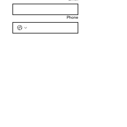
Phone
הודעה
שליחה
חנות שלנו
כתובת
שד ח"ן 2, הרצליה