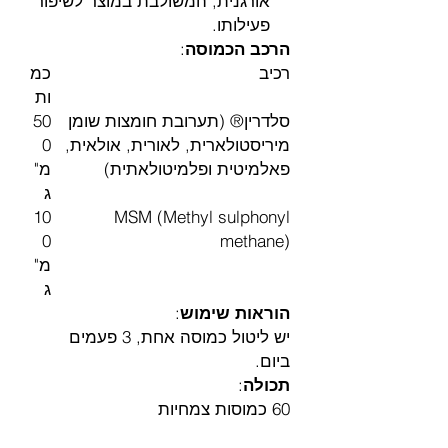
אורגנית, המשולבת במוצר לשיפור
פעילותו.
הרכב הכמוסה
:
רכיב
כמ
ות
סלדרין® (תערובת חומצות שומן
50
מיריסטולארית, לאורית, אולאית,
0
פאלמיטית ופלמיטולאתית)
מ"
ג
10
MSM (Methyl sulphonyl
0
methane)
מ"
ג
הוראות שימוש
:
יש ליטול כמוסה אחת, 3 פעמים
ביום.
תכולה
:
60 כמוסות צמחיות