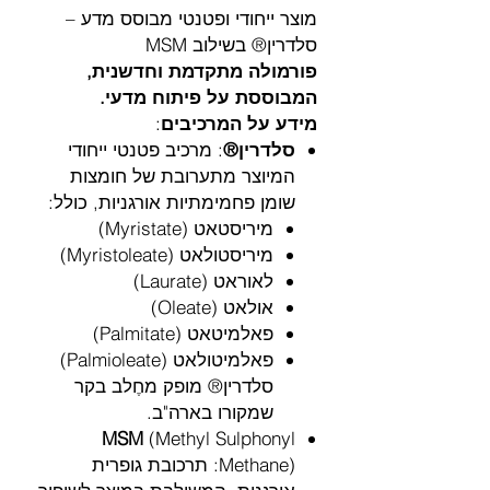
מוצר ייחודי ופטנטי מבוסס מדע –
סלדרין® בשילוב MSM
פורמולה מתקדמת וחדשנית,
המבוססת על פיתוח מדעי.
מידע על המרכיבים
:
סלדרין®
: מרכיב פטנטי ייחודי
המיוצר מתערובת של חומצות
שומן פחמימתיות אורגניות, כולל:
מיריסטאט (Myristate)
מיריסטולאט (Myristoleate)
לאוראט (Laurate)
אולאט (Oleate)
פאלמיטאט (Palmitate)
פאלמיטולאט (Palmioleate)
סלדרין® מופק מחֶלב בקר
שמקורו בארה"ב.
MSM
(Methyl Sulphonyl
Methane): תרכובת גופרית