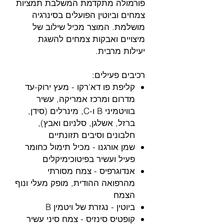
פורמולה מתקדמת המשלבת תמציות
צמחים וביוטין הפועלים בסינרגיה
מושלמת. המוצר מכיל שילוב של
מיצויים ואבקות צמחים להשגת
יעילות מרבית.
רכיבים פעילים:
קליפת פו דא'רקו - מעץ ירוק-עד
מדרום ומרכז אמריקה, עשיר
בוויטמיני B ו-C, מינרלים (סידן,
ברזל, אשלגן, סלניום ואבץ),
חלבונים וסיבים תזונתיים
שמן אורגנו - מכיל תימול כחומר
פעיל ועשיר בפיטוכימיקלים
אנדוגרפיס - צמח מסורתי
מהרפואה ההודית, מופק מעלי ונוף
הצמח
ביוטין - נגזרת של ויטמין B
קופטיס סינזיס - צמח סיני עשיר