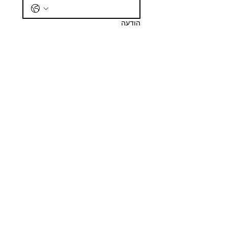
הודעה
שליחה
חנות שלנו
כתובת
שד ח"ן 2, הרצליה
שעות עבודה
ראשון- חמישי
9.00 - 17.00