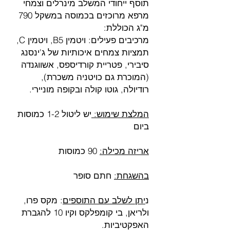
תוסף ייחודי המשלב מינרלים וצמחי
מרפא מרוכזים בכמוסה במשקל 790
מ"ג הכוללת:
מרכיבים פעילים: ויטמין B5, ויטמין C,
תמציות צמחים איכותיות של ג'ינסנג
סיבירי, פטריית קורדיספס, אשווגנדה
(המוכרת גם כויטניה משכרת),
רודיולה, גוטו קולה ובקופה מוניירי.
המלצת שימוש:
יש ליטול 1-2 כמוסות
ביום
אריזה מכילה:
90 כמוסות
בהשגחת:
חתם סופר
נ
יתן לשלב עם התוספים
: מקס פרו,
ולריאן, בי קומפלקס וקיו 10 להגברת
האפקטיביות.