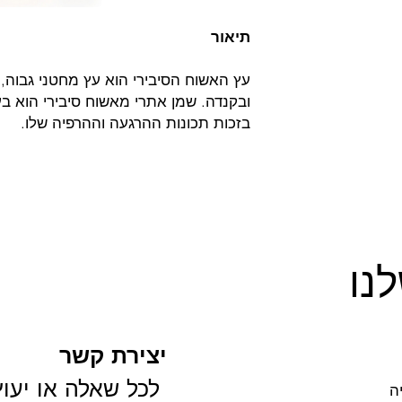
 מעקב רפואי, יש
תיאור
 במוצר. יש להימנע
רגישים.
פוי או מניעה של מחלה
עץ האשוח הסיבירי הוא עץ מחטני גבוה, 
ובקנדה. שמן אתרי מאשוח סיבירי הוא בעל
בזכות תכונות ההרגעה וההרפיה שלו.
ל בעיקר בורניל אצטט,
ל שמן אתרי זה.
ריחה על העור, כך
יסוי מנחם ומרגיע.
ות של נשימה קלה, תוך
נו
יצירת קשר
 לכל שאלה או יעוץ