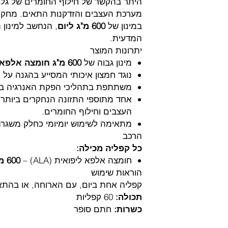
היתר בהקשר של חילוף החומרים של גלוק
מערכת העצבים והזדקנות התאים. מחקר
במינון של
600 מ"ג ליום
, הנחשב למינון 
המדעית.
יתרונות המוצר
מינון גבוה של
600 מ"ג חומצה אלפא ליפואית
נוגד חמצון איכותי המסייע בהגנה על
משתתפת בתהליכי הפקת האנרגיה במי
אחד מתוספי התזונה הנחקרים ביותר
העצבים וחילוף החומרים.
מתאימה לשימוש יומיומי כחלק משגרת
הרכב
כל קפליה מכילה:
חומצה אלפא ליפואית (ALA) –
600 מ"ג
הוראות שימוש
קפליה אחת ביום, עם הארוחה, או בהתא
תכולה:
60 קפליות
כשרות:
חתם סופר