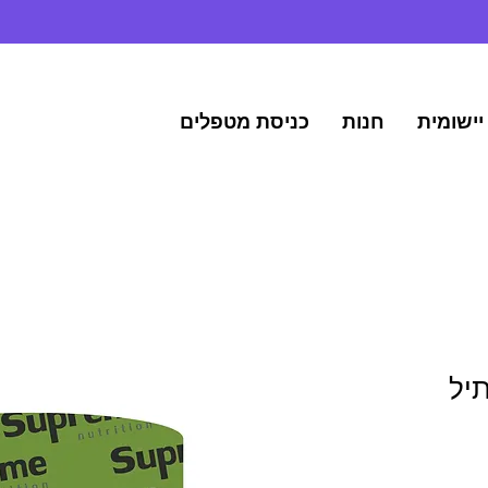
יישומית
חנות
כניסת מטפלים
 בי 12 מתיל