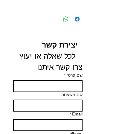
הנחה של 50% לנרשמים חדשים לחברת
דוטרה , לקבוצה KINESIO-AROMA עם
קניה של לפחות 100 נקודות ( 100 PV).
תצרו קשר איתנו
יצירת קשר
 לכל שאלה או יעוץ 
צרו קשר איתנו
שם פרטי
*
שם משפחה
*
Email
Phone