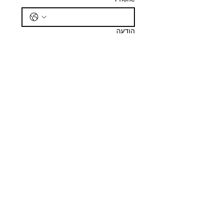
הודעה
שליחה
חנות שלנו
כתובת
שד ח"ן 2, הרצליה
שעות עבודה
ראשון- חמישי
9.00 - 17.00