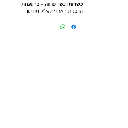
כשרות:
כשר פרווה – בהשגחת
הרבנות האזורית גליל תחתון
יצירת קשר
 לכל שאלה או יעוץ 
צרו קשר איתנו
שם פרטי
*
שם משפחה
*
Email