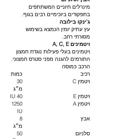
מינרלים חיוניים המשתתפים
בתפקודים ביוכימיים רבים בגוף.
ג'ינקו בילובה
עץ עתיק יומין הנמצא בשימוש
מסורתי רחב.
ויטמינים A, C, E
ויטמינים בעלי פעילות נוגדת חמצון
התורמים להגנה מפני סטרס חמצוני.
הרכב כמוסה
רכיב
כמות
ויטמין C
30
מ״ג
ויטמין E
40 IU
ויטמין A
1250
IU
אבץ
8
מ״ג
סלניום
50