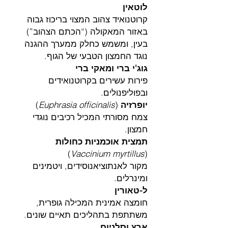
לוטאין
קרוטנואיד צהוב המצוי בריכוז גבוה
באזור המאקולה (“הכתם הצהוב”)
בעין, ומשמש כחלק ממערך ההגנה
נוגד החמצון הטבעי של הגוף.
גוג'י ברי ומאקי ברי
פירות עשירים בקרוטנואידים
ובפוליפנולים.
יופרזיה
(
Euphrasia officinalis
)
צמח מסורתי המכיל רכיבים נוגדי
חמצון.
תמצית אוכמניות כחולות
)
Vaccinium myrtillus
(
מקור לאנתוציאנוסידים, ויטמינים
ומינרלים.
ל-טאורין
חומצה אמינית המכילה גופרית,
משתתפת בתהליכים תאיים שונים.
אבץ וסלניום